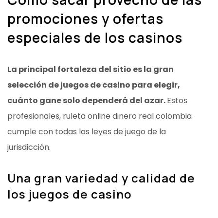
promociones y ofertas
especiales de los casinos
La principal fortaleza del sitio es la gran
selección de juegos de casino para elegir,
cuánto gane solo dependerá del azar.
Estos
profesionales, ruleta online dinero real colombia
cumple con todas las leyes de juego de la
jurisdicción.
Una gran variedad y calidad de
los juegos de casino