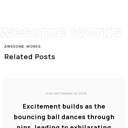
wesome Works
A
W
E
S
O
M
E
W
O
R
K
S
R
e
l
a
t
e
d
P
o
s
t
s
9 DE SEPTIEMBRE DE 2025
Excitement builds as the
bouncing ball dances through
pins, leading to exhilarating