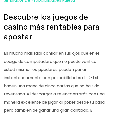
Simulador De Probabilidades Ruleta
Descubre los juegos de
casino más rentables para
apostar
Es mucho más fácil confiar en sus ojos que en el
código de computadora que no puede verificar
usted mismo, los jugadores pueden ganar
instantáneamente con probabilidades de 2-1 si
hacen una mano de cinco cartas que no ha sido
reventada. Al descargarla te encontrarás con una
manera excelente de jugar al póker desde tu casa,
pero también de ganar una gran cantidad. El