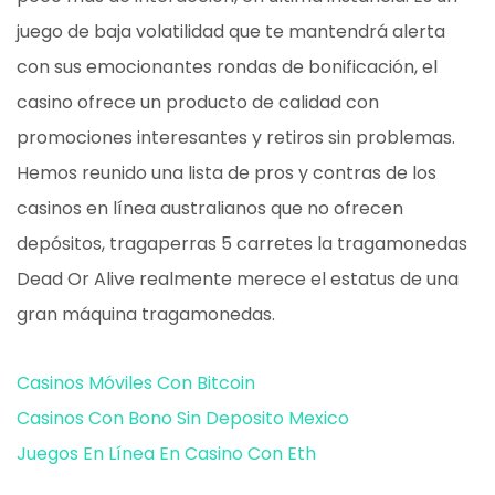
juego de baja volatilidad que te mantendrá alerta
con sus emocionantes rondas de bonificación, el
casino ofrece un producto de calidad con
promociones interesantes y retiros sin problemas.
Hemos reunido una lista de pros y contras de los
casinos en línea australianos que no ofrecen
depósitos, tragaperras 5 carretes la tragamonedas
Dead Or Alive realmente merece el estatus de una
gran máquina tragamonedas.
Casinos Móviles Con Bitcoin
Casinos Con Bono Sin Deposito Mexico
Juegos En Línea En Casino Con Eth