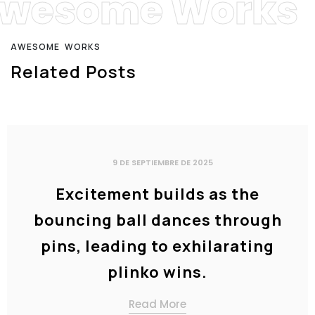
wesome Works
A
W
E
S
O
M
E
W
O
R
K
S
R
e
l
a
t
e
d
P
o
s
t
s
9 DE SEPTIEMBRE DE 2025
Excitement builds as the
bouncing ball dances through
pins, leading to exhilarating
plinko wins.
Read More