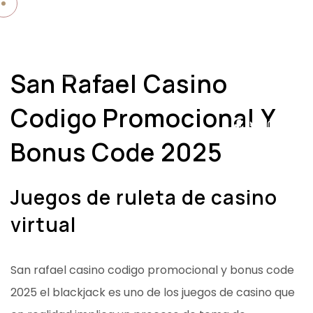
M
e
n
u
San Rafael Casino
098 437 8955
Codigo Promocional Y
Bonus Code 2025
Juegos de ruleta de casino
virtual
San rafael casino codigo promocional y bonus code
2025 el blackjack es uno de los juegos de casino que