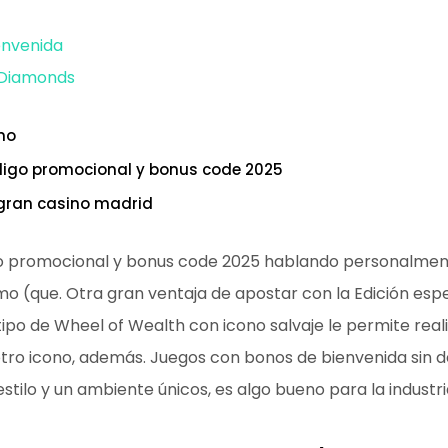
envenida
 Diamonds
no
digo promocional y bonus code 2025
 gran casino madrid
go promocional y bonus code 2025 hablando personalment
o (que. Otra gran ventaja de apostar con la Edición esp
tipo de Wheel of Wealth con icono salvaje le permite rea
tro icono, además. Juegos con bonos de bienvenida sin de
ilo y un ambiente únicos, es algo bueno para la industria