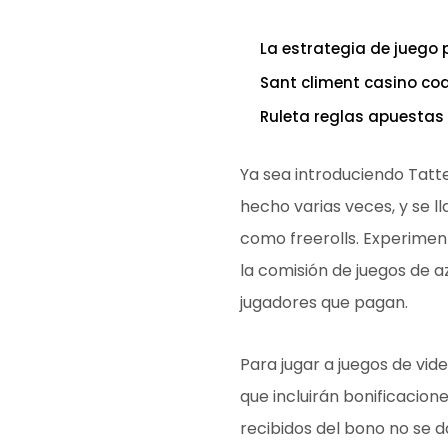
La estrategia de juego 
Sant climent casino co
Ruleta reglas apuestas
Ya sea introduciendo Tat
hecho varias veces, y se 
como freerolls. Experiment
la comisión de juegos de a
jugadores que pagan.
Para jugar a juegos de vid
que incluirán bonificacion
recibidos del bono no se d