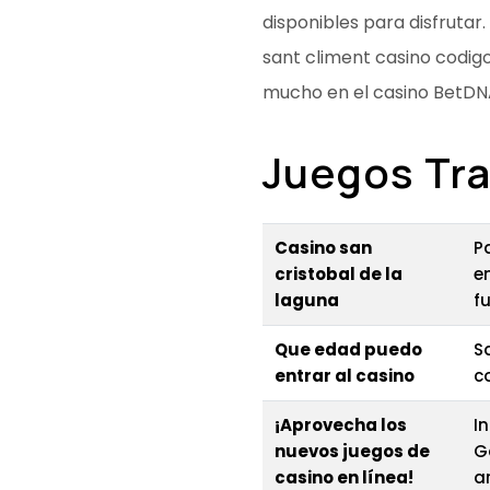
disponibles para disfrutar.
sant climent casino codig
mucho en el casino BetDN
Juegos Tr
Casino san
P
cristobal de la
e
laguna
fu
Que edad puedo
S
entrar al casino
c
¡Aprovecha los
I
nuevos juegos de
G
casino en línea!
a