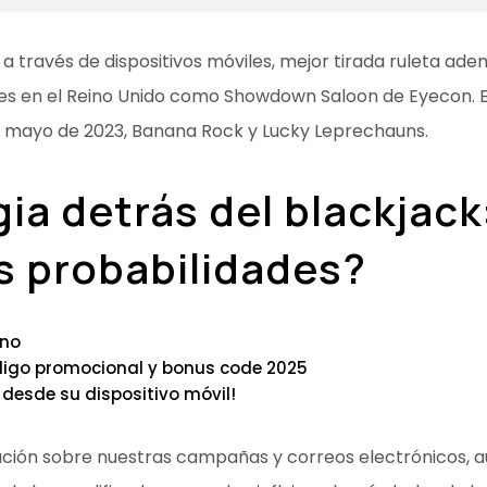
a través de dispositivos móviles, mejor tirada ruleta ade
s en el Reino Unido como Showdown Saloon de Eyecon. E
n mayo de 2023, Banana Rock y Lucky Leprechauns.
gia detrás del blackjac
s probabilidades?
ino
digo promocional y bonus code 2025
 desde su dispositivo móvil!
ción sobre nuestras campañas y correos electrónicos, 