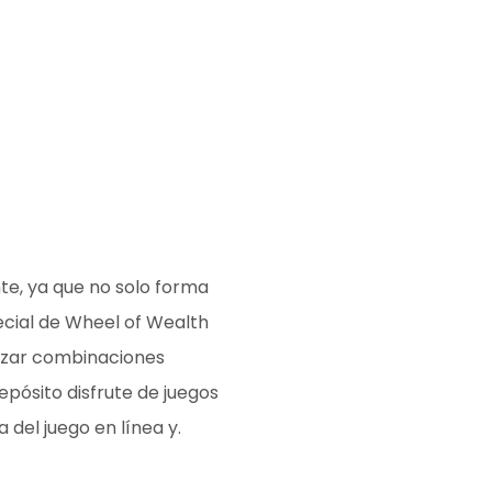
e, ya que no solo forma
ecial de Wheel of Wealth
lizar combinaciones
pósito disfrute de juegos
 del juego en línea y.