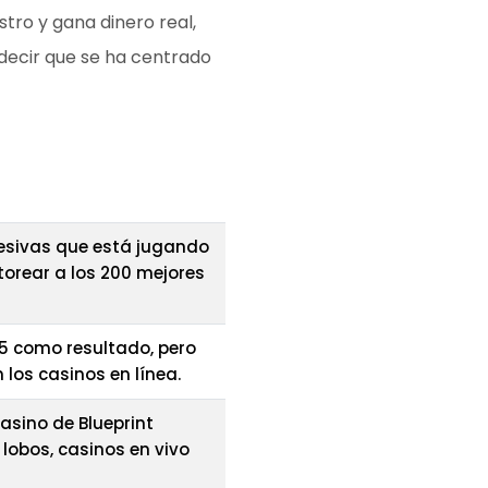
stro y gana dinero real,
decir que se ha centrado
esivas que está jugando
orear a los 200 mejores
5 como resultado, pero
los casinos en línea.
sino de Blueprint
lobos, casinos en vivo