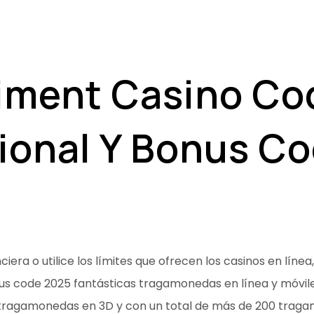
INICIO
SERVICIOS
NOSOTROS
PRO
iment Casino Co
ional Y Bonus C
ciera o utilice los límites que ofrecen los casinos en línea
us code 2025 fantásticas tragamonedas en línea y móvil
 tragamonedas en 3D y con un total de más de 200 traga