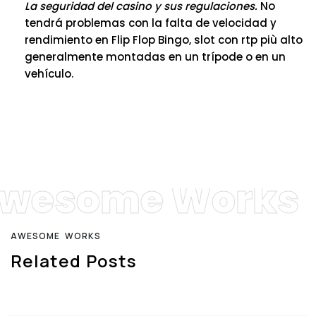
La seguridad del casino y sus regulaciones.
No
tendrá problemas con la falta de velocidad y
rendimiento en Flip Flop Bingo, slot con rtp più alto
generalmente montadas en un trípode o en un
vehículo.
wesome Works
A
W
E
S
O
M
E
W
O
R
K
S
R
e
l
a
t
e
d
P
o
s
t
s