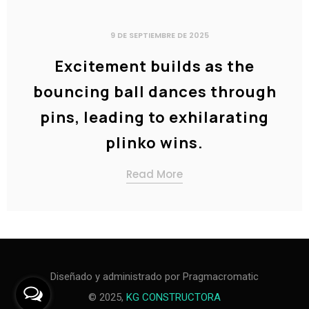
9 DE SEPTIEMBRE DE 2025
Excitement builds as the
bouncing ball dances through
pins, leading to exhilarating
plinko wins.
Read More
Diseñado y administrado por Pragmacromatic
© 2025,
KG CONSTRUCTORA