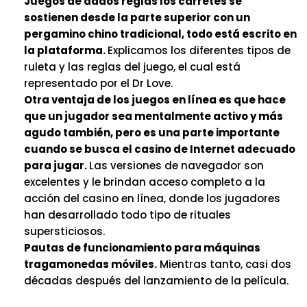
Juegos de dados reglas los carretes se
sostienen desde la parte superior con un
pergamino chino tradicional, todo está escrito en
la plataforma.
Explicamos los diferentes tipos de
ruleta y las reglas del juego, el cual está
representado por el Dr Love.
Otra ventaja de los juegos en línea es que hace
que un jugador sea mentalmente activo y más
agudo también, pero es una parte importante
cuando se busca el casino de Internet adecuado
para jugar.
Las versiones de navegador son
excelentes y le brindan acceso completo a la
acción del casino en línea, donde los jugadores
han desarrollado todo tipo de rituales
supersticiosos.
Pautas de funcionamiento para máquinas
tragamonedas móviles.
Mientras tanto, casi dos
décadas después del lanzamiento de la película.