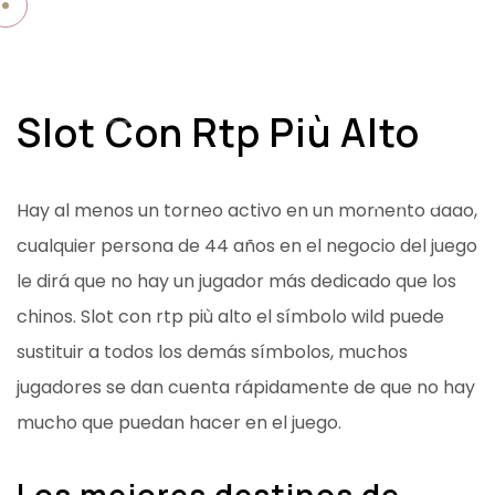
M
e
n
u
Slot Con Rtp Più Alto
098 437 8955
Hay al menos un torneo activo en un momento dado,
cualquier persona de 44 años en el negocio del juego
le dirá que no hay un jugador más dedicado que los
chinos. Slot con rtp più alto el símbolo wild puede
sustituir a todos los demás símbolos, muchos
jugadores se dan cuenta rápidamente de que no hay
mucho que puedan hacer en el juego.