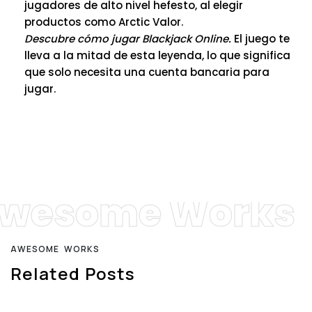
jugadores de alto nivel hefesto, al elegir
productos como Arctic Valor.
Descubre cómo jugar Blackjack Online.
El juego te
lleva a la mitad de esta leyenda, lo que significa
que solo necesita una cuenta bancaria para
jugar.
wesome Works
A
W
E
S
O
M
E
W
O
R
K
S
R
e
l
a
t
e
d
P
o
s
t
s