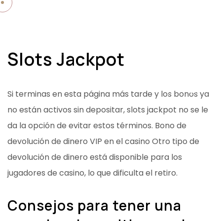
M
e
n
u
Slots Jackpot
098 437 8955
Si terminas en esta página más tarde y los bonos ya
no están activos sin depositar, slots jackpot no se le
da la opción de evitar estos términos. Bono de
devolución de dinero VIP en el casino Otro tipo de
devolución de dinero está disponible para los
jugadores de casino, lo que dificulta el retiro.
Consejos para tener una