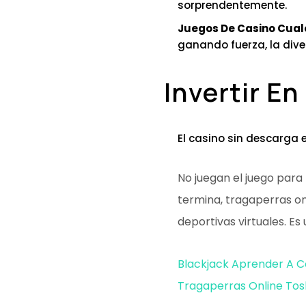
sorprendentemente.
Juegos De Casino Cual
ganando fuerza, la dive
Invertir E
El casino sin descarga 
No juegan el juego para 
termina, tragaperras o
deportivas virtuales. E
Blackjack Aprender A C
Tragaperras Online Tos