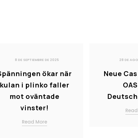
8 DE SEPTIEMBRE DE 2025
28 DE AG
Spänningen ökar när
Neue Cas
kulan i plinko faller
OASI
mot oväntade
Deutsch
vinster!
Read
Read More