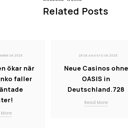
R
e
l
a
t
e
d
P
o
s
t
s
EMBRE DE 2025
28 DE AGOSTO DE 2025
n ökar när
Neue Casinos ohn
inko faller
OASIS in
äntade
Deutschland.728
ter!
Read More
 More