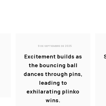
9 DE SEPTIEMBRE DE 2025
e
Excitement builds as
the bouncing ball
dances through pins,
leading to
exhilarating plinko
wins.