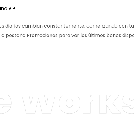
ino VIP.
jos diarios cambian constantemente, comenzando con tar
 la pestaña Promociones para ver los últimos bonos disp
 Work