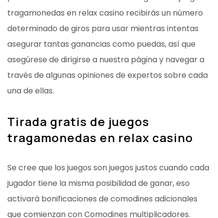
tragamonedas en relax casino recibirás un número
determinado de giros para usar mientras intentas
asegurar tantas ganancias como puedas, así que
asegúrese de dirigirse a nuestra página y navegar a
través de algunas opiniones de expertos sobre cada
una de ellas.
Tirada gratis de juegos
tragamonedas en relax casino
Se cree que los juegos son juegos justos cuando cada
jugador tiene la misma posibilidad de ganar, eso
activará bonificaciones de comodines adicionales
que comienzan con Comodines multiplicadores.