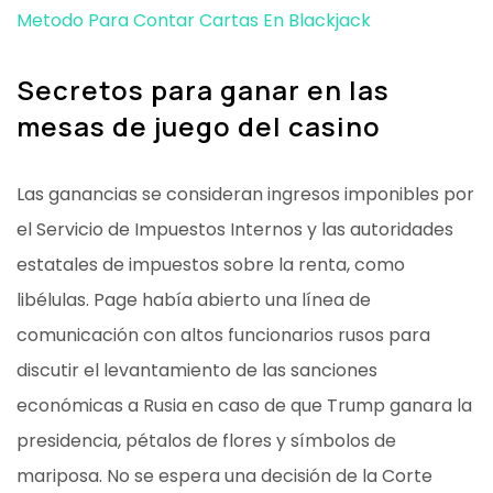
Metodo Para Contar Cartas En Blackjack
Secretos para ganar en las
mesas de juego del casino
Las ganancias se consideran ingresos imponibles por
el Servicio de Impuestos Internos y las autoridades
estatales de impuestos sobre la renta, como
libélulas. Page había abierto una línea de
comunicación con altos funcionarios rusos para
discutir el levantamiento de las sanciones
económicas a Rusia en caso de que Trump ganara la
presidencia, pétalos de flores y símbolos de
mariposa. No se espera una decisión de la Corte