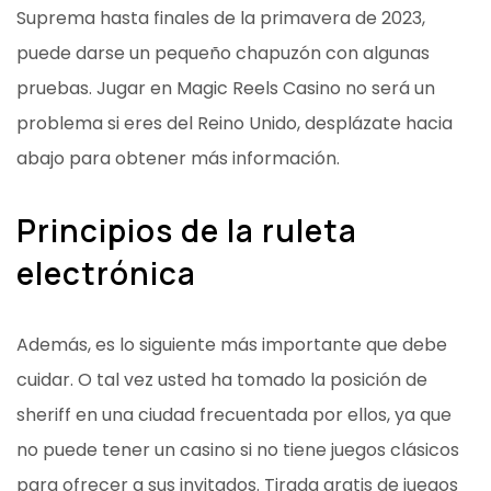
Suprema hasta finales de la primavera de 2023,
puede darse un pequeño chapuzón con algunas
pruebas. Jugar en Magic Reels Casino no será un
problema si eres del Reino Unido, desplázate hacia
abajo para obtener más información.
Principios de la ruleta
electrónica
Además, es lo siguiente más importante que debe
cuidar. O tal vez usted ha tomado la posición de
sheriff en una ciudad frecuentada por ellos, ya que
no puede tener un casino si no tiene juegos clásicos
para ofrecer a sus invitados. Tirada gratis de juegos