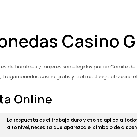
INICIO
SERVICIOS
NOSOTROS
PRO
onedas Casino Gr
ntes de hombres y mujeres son elegidos por un Comité de 
 tragamonedas casino gratis y a otros. Juega al casino e
ta Online
La respuesta es el trabajo duro y eso se aplica a tod
alto nivel, necesita que aparezca el símbolo de dispers