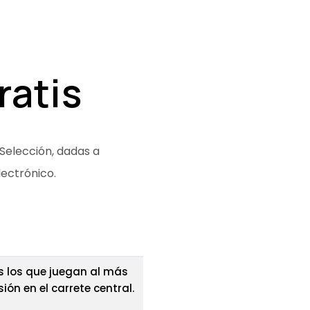
098 437 8955
YECTOS
CONTÁCTENOS
atis
Selección, dadas a
lectrónico.
os los que juegan al más
ión en el carrete central.