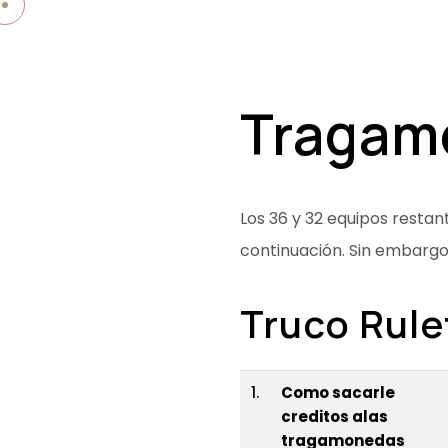
Tragam
Los 36 y 32 equipos resta
continuación. Sin embargo,
Truco Rule
1.
Como sacarle
creditos alas
tragamonedas