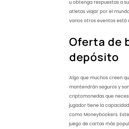
u obtenga respuestas a s
atletas viajar por el mun
varios otros eventos está 
Oferta de 
depósito
Algo que muchos creen que 
mantendrán seguros y sanos
criptomonedas que necesit
jugador tiene la capacidad
como Moneybookers. Este c
juego de cartas más popul