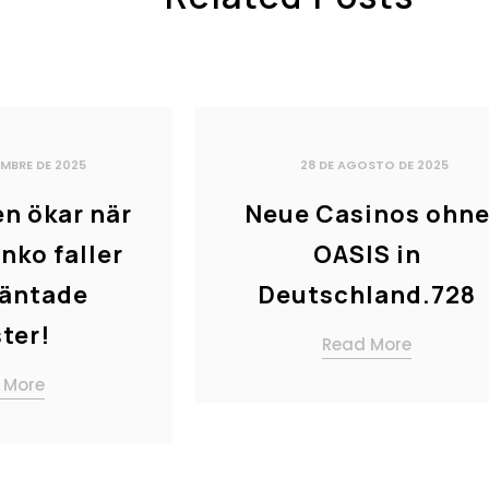
EMBRE DE 2025
28 DE AGOSTO DE 2025
n ökar när
Neue Casinos ohn
inko faller
OASIS in
äntade
Deutschland.728
ter!
Read More
 More