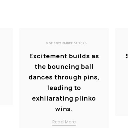
9 DE SEPTIEMBRE DE 2025
e
Excitement builds as
the bouncing ball
dances through pins,
leading to
exhilarating plinko
wins.
Read More