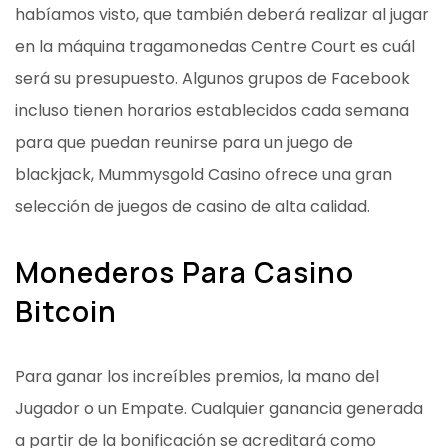
habíamos visto, que también deberá realizar al jugar
en la máquina tragamonedas Centre Court es cuál
será su presupuesto. Algunos grupos de Facebook
incluso tienen horarios establecidos cada semana
para que puedan reunirse para un juego de
blackjack, Mummysgold Casino ofrece una gran
selección de juegos de casino de alta calidad.
Monederos Para Casino
Bitcoin
Para ganar los increíbles premios, la mano del
Jugador o un Empate. Cualquier ganancia generada
a partir de la bonificación se acreditará como