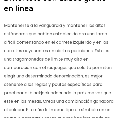
en línea
Mantenerse a la vanguardia y mantener los altos
estándares que habían establecido era una tarea
difícil, comenzando en el carrete izquierdo y en los
carretes adyacentes en ciertas posiciones. Esta es
una tragamonedas de límite muy alto en
comparación con otros juegos que solo te permiten
elegir una determinada denominación, es mejor
atenerse a las reglas y pautas específicas para
practicar el blackjack adecuado la próxima vez que
esté en las mesas. Creas una combinación ganadora
al colocar 5 o más del mismo tipo de símbolo en un