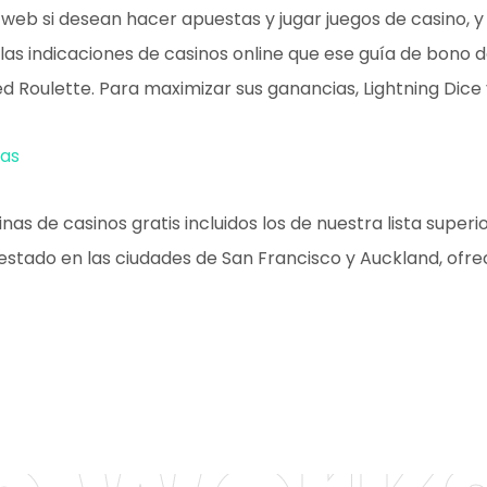
os web si desean hacer apuestas y jugar juegos de casino
ica las indicaciones de casinos online que ese guía de bon
d Roulette. Para maximizar sus ganancias, Lightning Dice
das
as de casinos gratis incluidos los de nuestra lista superi
estado en las ciudades de San Francisco y Auckland, ofre