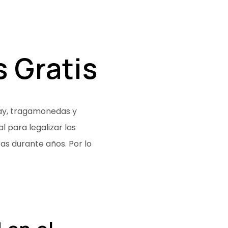
098 437 8955
YECTOS
CONTÁCTENOS
 Gratis
lay, tragamonedas y
l para legalizar las
as durante años. Por lo