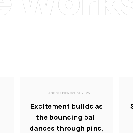
 Work
9 DE SEPTIEMBRE DE 2025
e
Excitement builds as
the bouncing ball
dances through pins,