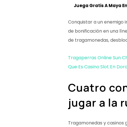
Juega Gratis A Maya 
Conquistar a un enemigo i
de bonificación en una lín
de tragamonedas, desbloqu
Tragaperras Online Sun Ch
Que Es Casino Slot En Do
Cuatro con
jugar a la 
Tragamonedas y casinos gra