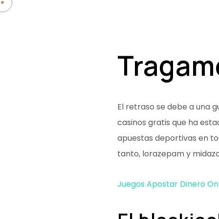
Tragamo
El retraso se debe a una 
casinos gratis que ha esta
apuestas deportivas en tod
tanto, lorazepam y midazo
Juegos Apostar Dinero On