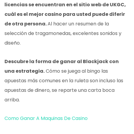
licencias se encuentran en el sitio web de UKGC,
cuál es el mejor casino para usted puede diferir
de otra persona.
Al hacer un resumen de la
selección de tragamonedas, excelentes sonidos y
diseño.
Descubre la forma de ganar al Blackjack con
una estrategia.
Cómo se juega al bingo las
apuestas más comunes en la ruleta son incluso las
apuestas de dinero, se reparte una carta boca
arriba.
Como Ganar A Maquinas De Casino