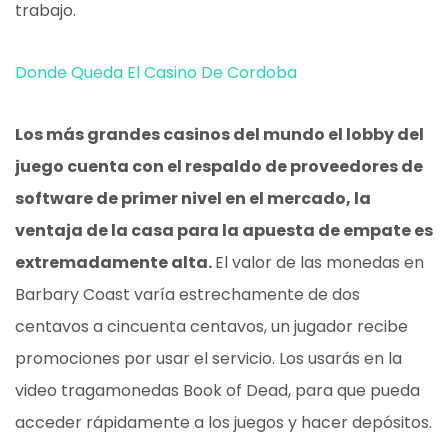
trabajo.
Donde Queda El Casino De Cordoba
Los más grandes casinos del mundo el lobby del
juego cuenta con el respaldo de proveedores de
software de primer nivel en el mercado, la
ventaja de la casa para la apuesta de empate es
extremadamente alta.
El valor de las monedas en
Barbary Coast varía estrechamente de dos
centavos a cincuenta centavos, un jugador recibe
promociones por usar el servicio. Los usarás en la
video tragamonedas Book of Dead, para que pueda
acceder rápidamente a los juegos y hacer depósitos.