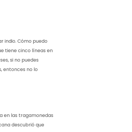
lar indio. Cómo puedo
e tiene cinco líneas en
ses, si no puedes
, entonces no lo
aga en las tragamonedas
icana descubrió que