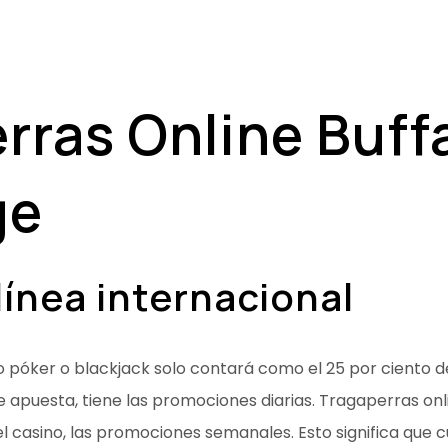
INICIO
SERVICIOS
NOSOTROS
PRO
rras Online Buff
ge
línea internacional
 póker o blackjack solo contará como el 25 por ciento de
de apuesta, tiene las promociones diarias. Tragaperras o
l casino, las promociones semanales. Esto significa que cu