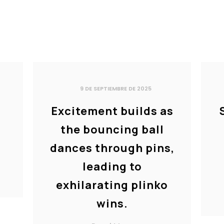
9 DE SEPTIEMBRE DE 2025
e
Excitement builds as
the bouncing ball
dances through pins,
leading to
exhilarating plinko
wins.