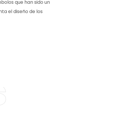
mbolos que han sido un
a el diseño de los
s