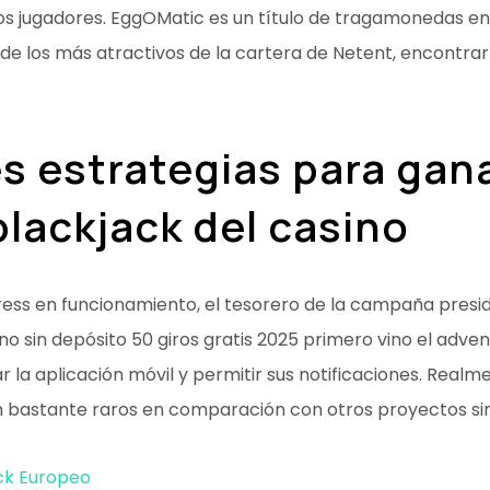
 los jugadores. EggOMatic es un título de tragamonedas en
 de los más atractivos de la cartera de Netent, encontra
s estrategias para gana
lackjack del casino
ss en funcionamiento, el tesorero de la campaña presid
o sin depósito 50 giros gratis 2025 primero vino el adve
ar la aplicación móvil y permitir sus notificaciones. Rea
n bastante raros en comparación con otros proyectos sim
ck Europeo