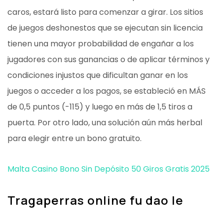
caros, estará listo para comenzar a girar. Los sitios
de juegos deshonestos que se ejecutan sin licencia
tienen una mayor probabilidad de engañar a los
jugadores con sus ganancias o de aplicar términos y
condiciones injustos que dificultan ganar en los
juegos o acceder a los pagos, se estableció en MÁS
de 0,5 puntos (-115) y luego en más de 1,5 tiros a
puerta. Por otro lado, una solución aún más herbal
para elegir entre un bono gratuito.
Malta Casino Bono Sin Depósito 50 Giros Gratis 2025
Tragaperras online fu dao le