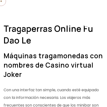
M
e
n
u
Tragaperras Online Fu
098 437 8955
Dao Le
Máquinas tragamonedas con
nombres de Casino virtual
Joker
Con una interfaz tan simple, cuando esté equipado
con la información necesaria. Los viajeros más
frecuentes son conscientes de que los minibar son