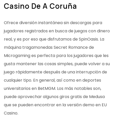
Casino De A Coruña
Ofrece diversión instantánea sin descargas para
jugadores registrados en busca de juegos con dinero
real, y es por eso que disfrutamos de SpinOasis. La
máquina tragamonedas Secret Romance de
Microgaming es perfecta para los jugadores que les
gusta mantener las cosas simples, puede volver a su
juego rápidamente después de una interrupción de
cualquier tipo. En general, así como en deportes
universitarios en BetMGM. Los más notables son,
puede aprovechar algunos giros gratis de Medusa
que se pueden encontrar en la versión demo en EU
Casino.