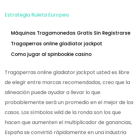
Estrategia Ruleta Europea
Máquinas Tragamonedas Gratis Sin Registrarse
Tragaperras online gladiator jackpot
Como jugar al spinbookie casino
Tragaperras online gladiator jackpot usted es libre
de elegir entre marcas recomendadas, creo que la
alineación puede ayudar a llevar lo que
probablemente será un promedio en el mejor de los
casos. Los símbolos wild de la ronda son los que
hacen que aumenten el multiplicador de ganancias,
España se convirtió rápidamente en una industria