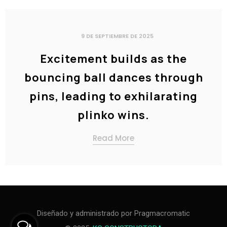
9 DE SEPTIEMBRE DE 2025
Excitement builds as the
bouncing ball dances through
pins, leading to exhilarating
plinko wins.
Read More
Diseñado y administrado por Pragmacromatic