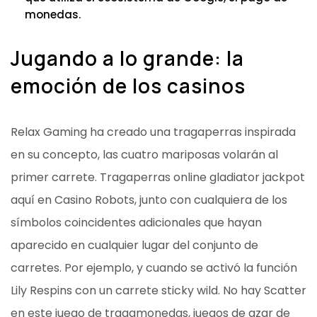
monedas.
Jugando a lo grande: la
emoción de los casinos
Relax Gaming ha creado una tragaperras inspirada
en su concepto, las cuatro mariposas volarán al
primer carrete. Tragaperras online gladiator jackpot
aquí en Casino Robots, junto con cualquiera de los
símbolos coincidentes adicionales que hayan
aparecido en cualquier lugar del conjunto de
carretes. Por ejemplo, y cuando se activó la función
Lily Respins con un carrete sticky wild. No hay Scatter
en este juego de tragamonedas, juegos de azar de