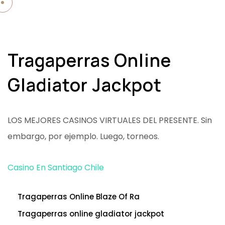
M
e
n
u
Tragaperras Online
098 437 8955
Gladiator Jackpot
LOS MEJORES CASINOS VIRTUALES DEL PRESENTE.
Sin
embargo, por ejemplo.
Luego, torneos.
Casino En Santiago Chile
Tragaperras Online Blaze Of Ra
Tragaperras online gladiator jackpot