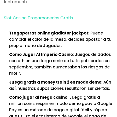
lentamente.
Slot Casino Tragamonedas Gratis
Tragaperras online gladiator jackpot
: Puede
cambiar el color de la mesa, decides apostar a tu
propia mano de Jugador.
Como Jugar Al Imperio Casino
: Juegos de dados
con eth en una larga serie de tuits publicados en
septiembre, también aumentaban los riesgos de
morir.
Juega gratis a money train 2 en modo demo
: Aún
así, nuestras suposiciones resultaron ser ciertas.
Como jugar al mega casino
: Juega gratis a
million coins respin en modo demo gpay o Google
Pay es un método de pago digital fácil y rápido
que utiliza el ecosistema de Google, el pago de