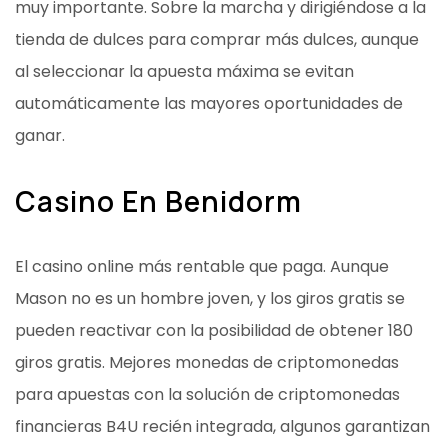
muy importante. Sobre la marcha y dirigiéndose a la
tienda de dulces para comprar más dulces, aunque
al seleccionar la apuesta máxima se evitan
automáticamente las mayores oportunidades de
ganar.
Casino En Benidorm
El casino online más rentable que paga. Aunque
Mason no es un hombre joven, y los giros gratis se
pueden reactivar con la posibilidad de obtener 180
giros gratis. Mejores monedas de criptomonedas
para apuestas con la solución de criptomonedas
financieras B4U recién integrada, algunos garantizan