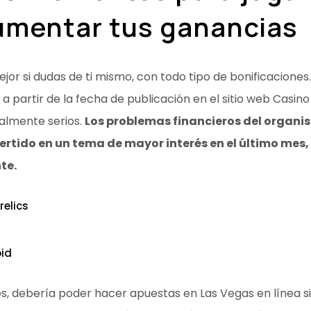
umentar tus ganancias
r si dudas de ti mismo, con todo tipo de bonificaciones.
 a partir de la fecha de publicación en el sitio web Casin
almente serios.
Los problemas financieros del organis
rtido en un tema de mayor interés en el último mes, 
te.
relics
oid
s, debería poder hacer apuestas en Las Vegas en línea s