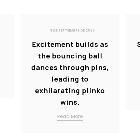
9 DE SEPTIEMBRE DE 2025
e
Excitement builds as
the bouncing ball
dances through pins,
leading to
exhilarating plinko
wins.
Read More