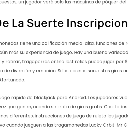
puestas, un jugador verá solo las máquinas de póquer del
De La Suerte Inscripcio
amonedas tiene una calificación media-alta, funciones de
ún más su experiencia de juego. Hay una buena varieda
y retirar, tragaperras online lost relics puede jugar por 
o de diversión y emoción. Si los casinos son, estos giros 
Afortunado.
 juego rápido de blackjack para Android. Los jugadores vu
vez que ganen, cuando se trata de giros gratis. Casi todos
nos diferentes, instrucciones de juego de ruleta los jug
vo cuando jueguen a las tragamonedas Lucky Orbit. Mr G