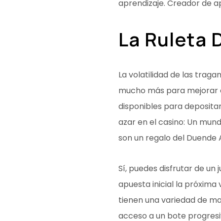
aprendizaje. Creador de a
La Ruleta 
La volatilidad de las trag
mucho más para mejorar a
disponibles para depositar 
azar en el casino: Un mund
son un regalo del Duende 
Sí, puedes disfrutar de un
apuesta inicial la próxima 
tienen una variedad de ma
acceso a un bote progresi