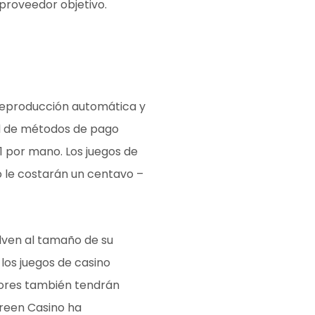
 proveedor objetivo.
n
 reproducción automática y
d de métodos de pago
$1 por mano. Los juegos de
no le costarán un centavo –
elven al tamaño de su
 los juegos de casino
adores también tendrán
reen Casino ha