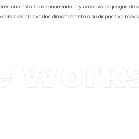
ores con esta forma innovadora y creativa de juegos de 
servicios al llevarlos directamente a su dispositivo móv
 Work