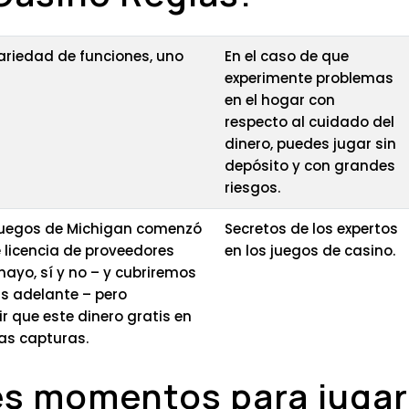
riedad de funciones, uno
En el caso de que
experimente problemas
en el hogar con
respecto al cuidado del
dinero, puedes jugar sin
depósito y con grandes
riesgos.
Juegos de Michigan comenzó
Secretos de los expertos
 licencia de proveedores
en los juegos de casino.
mayo, sí y no – y cubriremos
s adelante – pero
r que este dinero gratis en
as capturas.
s momentos para jugar 