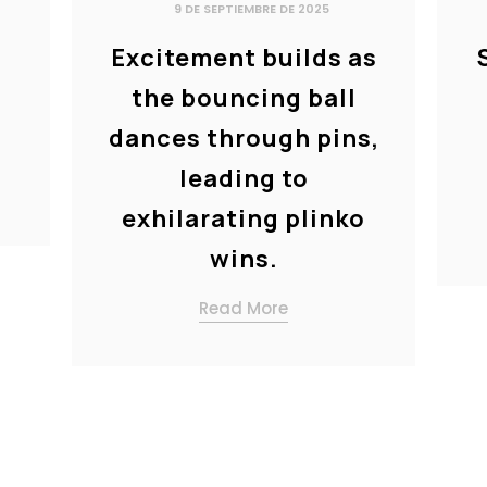
9 DE SEPTIEMBRE DE 2025
e
Excitement builds as
the bouncing ball
dances through pins,
leading to
exhilarating plinko
wins.
Read More