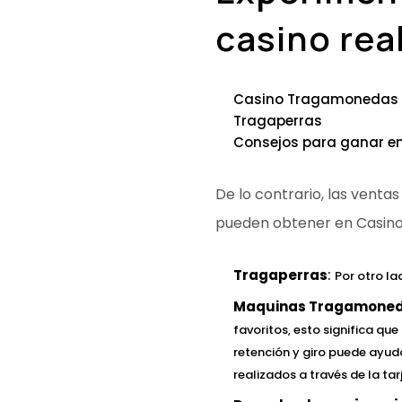
casino rea
Casino Tragamonedas G
Tragaperras
Consejos para ganar en
De lo contrario, las ventas
pueden obtener en CasinoL
Tragaperras
:
Por otro la
Maquinas Tragamoneda
favoritos, esto significa qu
retención y giro puede ayud
realizados a través de la ta