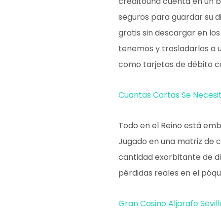
créditouna cuenta en un b
seguros para guardar su di
gratis sin descargar en lo
tenemos y trasladarlas a u
como tarjetas de débito c
Cuantas Cartas Se Necesit
Todo en el Reino está emb
Jugado en una matriz de c
cantidad exorbitante de di
pérdidas reales en el póqu
Gran Casino Aljarafe Sevill