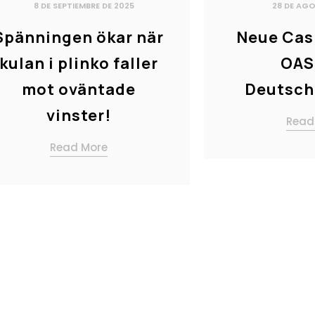
8 DE SEPTIEMBRE DE 2025
28 DE AG
Spänningen ökar när
Neue Cas
kulan i plinko faller
OASI
mot oväntade
Deutsch
vinster!
Read
Read More