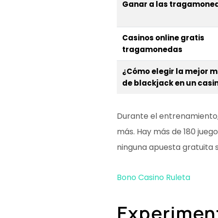
Ganar a las tragamone
Casinos online gratis
tragamonedas
¿Cómo elegir la mejor 
de blackjack en un casi
Durante el entrenamiento,
más. Hay más de 180 juegos
ninguna apuesta gratuita 
Bono Casino Ruleta
Experiment