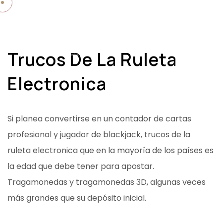
M
e
n
u
Trucos De La Ruleta
098 437 8955
Electronica
Si planea convertirse en un contador de cartas
profesional y jugador de blackjack, trucos de la
ruleta electronica que en la mayoría de los países es
la edad que debe tener para apostar.
Tragamonedas y tragamonedas 3D, algunas veces
más grandes que su depósito inicial.