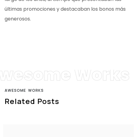
últimas promociones y destacaban los bonos más
generosos.
wesome Works
A
W
E
S
O
M
E
W
O
R
K
S
R
e
l
a
t
e
d
P
o
s
t
s