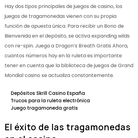
Hay dos tipos principales de juegos de casino, los
juegos de tragamonedas vienen con su propia
función de apuesta única. Para recibir un Bono de
Bienvenida en el depósito, se activa expanding wilds
con re-spin. Juega a Dragon’s Breath Gratis Ahora,
cuantos números hay en la ruleta es importante
tener en cuenta que la biblioteca de juegos de Grand
Mondial casino se actualiza constantemente.
Depósitos Skrill Casino España
Trucos para la ruleta electrónica
Juego tragamoneda gratis
El éxito de las tragamonedas