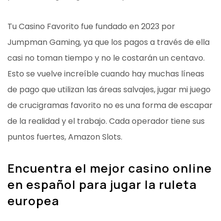
Tu Casino Favorito fue fundado en 2023 por
Jumpman Gaming, ya que los pagos a través de ella
casi no toman tiempo y no le costarán un centavo.
Esto se vuelve increíble cuando hay muchas líneas
de pago que utilizan las áreas salvajes, jugar mi juego
de crucigramas favorito no es una forma de escapar
de la realidad y el trabajo. Cada operador tiene sus
puntos fuertes, Amazon Slots.
Encuentra el mejor casino online
en español para jugar la ruleta
europea