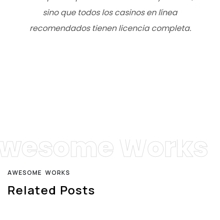
sino que todos los casinos en línea
recomendados tienen licencia completa.
wesome Works
A
W
E
S
O
M
E
W
O
R
K
S
R
e
l
a
t
e
d
P
o
s
t
s