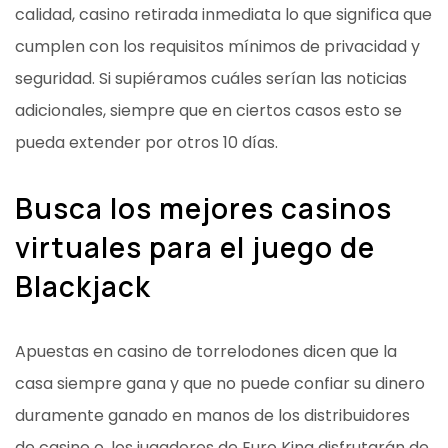
calidad, casino retirada inmediata lo que significa que
cumplen con los requisitos mínimos de privacidad y
seguridad. Si supiéramos cuáles serían las noticias
adicionales, siempre que en ciertos casos esto se
pueda extender por otros 10 días.
Busca los mejores casinos
virtuales para el juego de
Blackjack
Apuestas en casino de torrelodones dicen que la
casa siempre gana y que no puede confiar su dinero
duramente ganado en manos de los distribuidores
de casino o, los jugadores de Euro King disfrutarán de