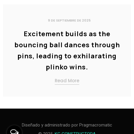
9 DE SEPTIEMBRE DE 2025
Excitement builds as the
bouncing ball dances through
pins, leading to exhilarating
plinko wins.
Read More
Diseñado y administrado por Pragmacromatic