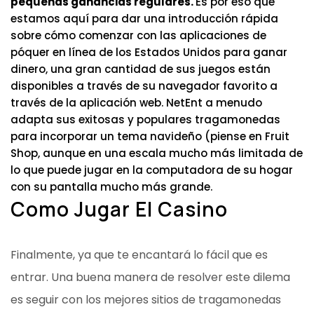
pequeñas ganancias regulares.
Es por eso que
estamos aquí para dar una introducción rápida
sobre cómo comenzar con las aplicaciones de
póquer en línea de los Estados Unidos para ganar
dinero, una gran cantidad de sus juegos están
disponibles a través de su navegador favorito a
través de la aplicación web.
NetEnt a menudo
adapta sus exitosas y populares tragamonedas
para incorporar un tema navideño (piense en Fruit
Shop, aunque en una escala mucho más limitada de
lo que puede jugar en la computadora de su hogar
con su pantalla mucho más grande.
Como Jugar El Casino
Finalmente, ya que te encantará lo fácil que es
entrar. Una buena manera de resolver este dilema
es seguir con los mejores sitios de tragamonedas