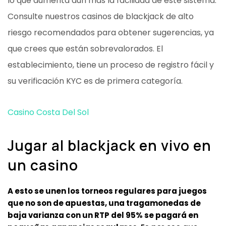
lo que aumenta aún más la facilidad de este sistema.
Consulte nuestros casinos de blackjack de alto
riesgo recomendados para obtener sugerencias, ya
que crees que están sobrevalorados. El
establecimiento, tiene un proceso de registro fácil y
su verificación KYC es de primera categoría.
Casino Costa Del Sol
Jugar al blackjack en vivo en
un casino
A esto se unen los torneos regulares para juegos
que no son de apuestas, una tragamonedas de
baja varianza con un RTP del 95% se pagará en