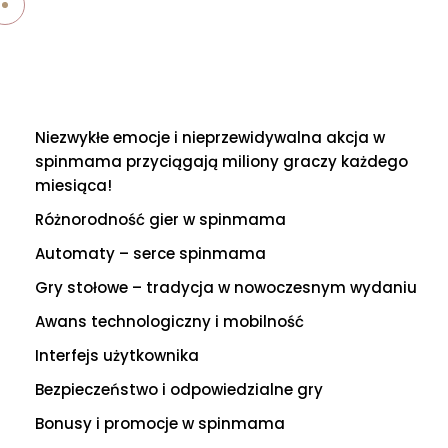
M
e
n
u
Niezwykłe emocje i nieprzewidywalna akcja w
098 437 8955
spinmama przyciągają miliony graczy każdego
miesiąca!
Różnorodność gier w spinmama
Automaty – serce spinmama
Gry stołowe – tradycja w nowoczesnym wydaniu
Awans technologiczny i mobilność
Interfejs użytkownika
Bezpieczeństwo i odpowiedzialne gry
Bonusy i promocje w spinmama