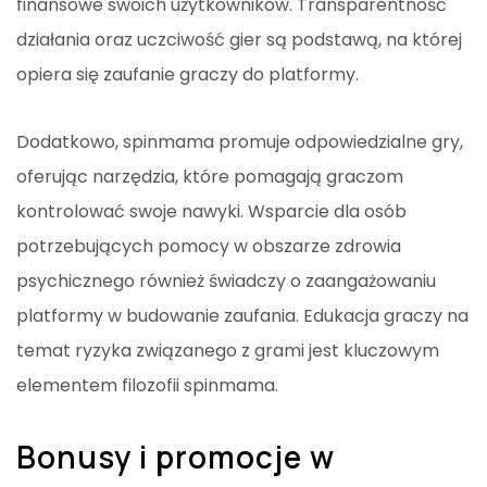
finansowe swoich użytkowników. Transparentność
działania oraz uczciwość gier są podstawą, na której
opiera się zaufanie graczy do platformy.
Dodatkowo, spinmama promuje odpowiedzialne gry,
oferując narzędzia, które pomagają graczom
kontrolować swoje nawyki. Wsparcie dla osób
potrzebujących pomocy w obszarze zdrowia
psychicznego również świadczy o zaangażowaniu
platformy w budowanie zaufania. Edukacja graczy na
temat ryzyka związanego z grami jest kluczowym
elementem filozofii spinmama.
Bonusy i promocje w