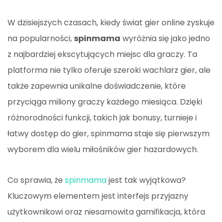
W dzisiejszych czasach, kiedy świat gier online zyskuje
na popularności,
spinmama
wyróżnia się jako jedno
z najbardziej ekscytujących miejsc dla graczy. Ta
platforma nie tylko oferuje szeroki wachlarz gier, ale
także zapewnia unikalne doświadczenie, które
przyciąga miliony graczy każdego miesiąca. Dzięki
różnorodności funkcji, takich jak bonusy, turnieje i
łatwy dostęp do gier, spinmama staje się pierwszym
wyborem dla wielu miłośników gier hazardowych.
Co sprawia, że
spinmama
jest tak wyjątkowa?
Kluczowym elementem jest interfejs przyjazny
użytkownikowi oraz niesamowita gamifikacja, która