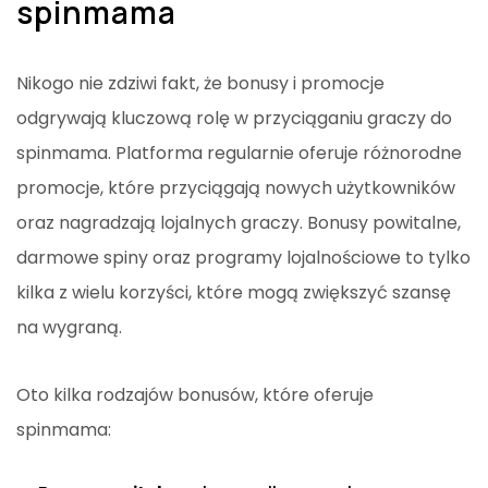
spinmama
Nikogo nie zdziwi fakt, że bonusy i promocje
odgrywają kluczową rolę w przyciąganiu graczy do
spinmama. Platforma regularnie oferuje różnorodne
promocje, które przyciągają nowych użytkowników
oraz nagradzają lojalnych graczy. Bonusy powitalne,
darmowe spiny oraz programy lojalnościowe to tylko
kilka z wielu korzyści, które mogą zwiększyć szansę
na wygraną.
Oto kilka rodzajów bonusów, które oferuje
spinmama: