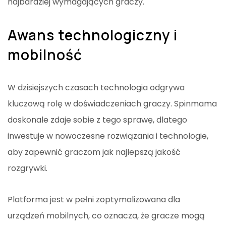
najbardziej wymagających graczy.
Awans technologiczny i
mobilność
W dzisiejszych czasach technologia odgrywa
kluczową rolę w doświadczeniach graczy. Spinmama
doskonale zdaje sobie z tego sprawę, dlatego
inwestuje w nowoczesne rozwiązania i technologie,
aby zapewnić graczom jak najlepszą jakość
rozgrywki.
Platforma jest w pełni zoptymalizowana dla
urządzeń mobilnych, co oznacza, że gracze mogą