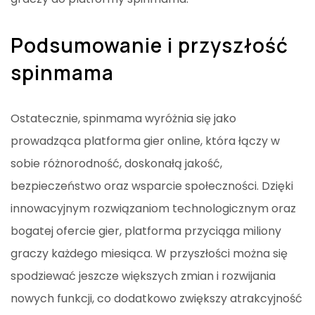
Podsumowanie i przyszłość
spinmama
Ostatecznie, spinmama wyróżnia się jako
prowadząca platforma gier online, która łączy w
sobie różnorodność, doskonałą jakość,
bezpieczeństwo oraz wsparcie społeczności. Dzięki
innowacyjnym rozwiązaniom technologicznym oraz
bogatej ofercie gier, platforma przyciąga miliony
graczy każdego miesiąca. W przyszłości można się
spodziewać jeszcze większych zmian i rozwijania
nowych funkcji, co dodatkowo zwiększy atrakcyjność